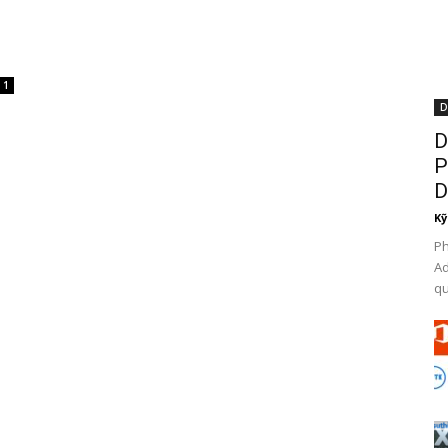
1
D
D
P
D
Kỹ
P
Ad
qu