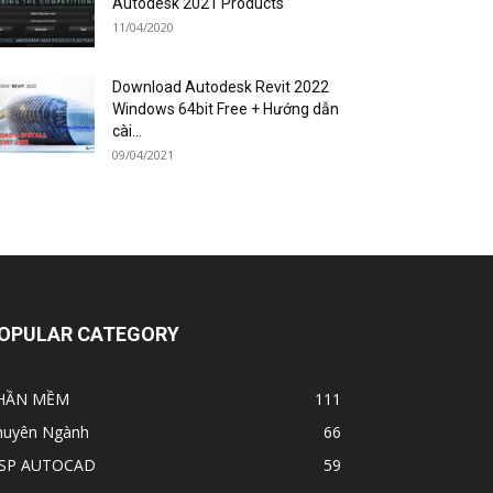
Autodesk 2021 Products
11/04/2020
Download Autodesk Revit 2022
Windows 64bit Free + Hướng dẫn
cài...
09/04/2021
OPULAR CATEGORY
HẦN MỀM
111
huyên Ngành
66
ISP AUTOCAD
59