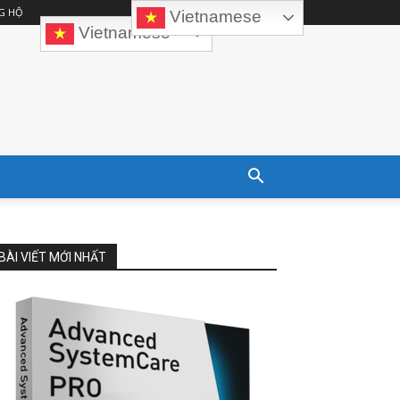
G HỘ
Vietnamese
Vietnamese
BÀI VIẾT MỚI NHẤT