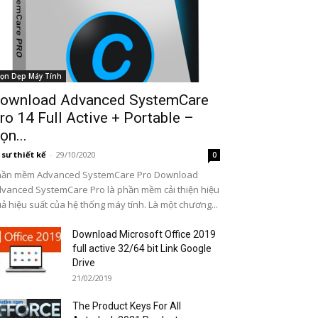
ọn Dẹp Máy Tính
ownload Advanced SystemCare
ro 14 Full Active + Portable –
ọn...
 sư thiết kế
-
29/10/2020
0
hần mềm Advanced SystemCare Pro Download
vanced SystemCare Pro là phần mềm cải thiện hiệu
ả hiệu suất của hệ thống máy tính. Là một chương...
Download Microsoft Office 2019
full active 32/64 bit Link Google
Drive
21/02/2019
The Product Keys For All