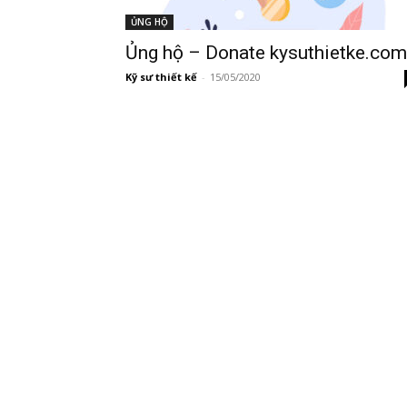
ỦNG HỘ
Ủng hộ – Donate kysuthietke.com
Kỹ sư thiết kế
-
15/05/2020