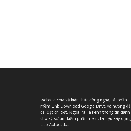
Website chia sẻ kiến thức công nghệ, tải phần
mềm Link Download Google Drive và hướng dẫ
cài đặt chi tiết. Ngoài ra, là kênh thông tin dành
cho kỹ sư tìm kiếm phần mềm, tài liệu xây dựng
Lisp Autocad,…