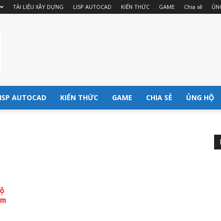
TÀI LIỆU XÂY DỰNG
LISP AUTOCAD
KIẾN THỨC
GAME
Chia sẻ
ỦN
ISP AUTOCAD
KIẾN THỨC
GAME
CHIA SẺ
ỦNG HỘ