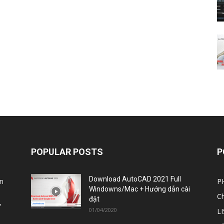
POPULAR POSTS
P
Download AutoCAD 2021 Full
n
P
Windowns/Mac + Hướng dẫn cài
C
đặt
,
01/04/2020
L