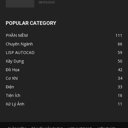
Chuyên Ngành
66
LISP AUTOCAD
59
Xây Dựng
50
Đồ Họa
42
Cơ Khí
34
Điện
33
Tiện Ích
16
Xử Lý Ảnh
11
PHẦN MỀM
TÀI LIỆU XÂY DỰNG
LISP AUTOCAD
KIẾN THỨC
GAME
Chia sẻ
ỦNG HỘ
© kysuthietke.com since 2021