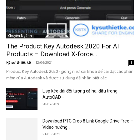
Chuyên Ngành
The Product Key Autodesk 2020 For All
Products – Download X-force...
Kỹ sư thiết kế
-
12/06/2021
1
Product Key Autodesk 2020 - giống như cái khóa để cài đặt các phần
mềm của Autodesk và được sử dụng để phân biệt các...
Lisp kéo dài đối tượng cả hai đầu trong
AutoCAD –...
28/07/2026
Download PTC Creo 8 Link Google Drive Free –
Video hướng...
21/05/2021