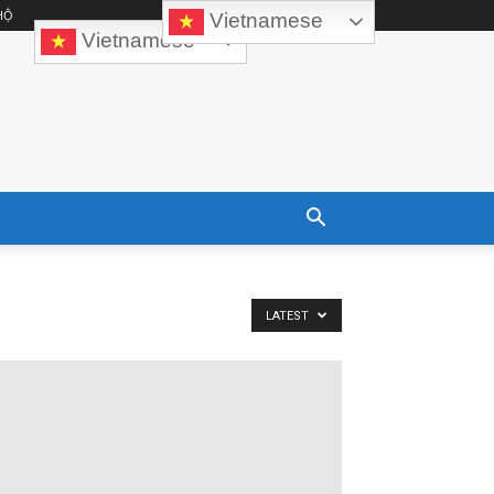
HỘ
Vietnamese
Vietnamese
LATEST