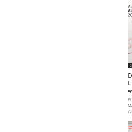
C
D
L
Kỹ
P
Ma
GI