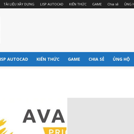
TÀI LIỆU XÂY DỰNG
LISP AUTOCAD
KIẾN THỨC
GAME
Chia sẻ
ỦNG 
ISP AUTOCAD
KIẾN THỨC
GAME
CHIA SẺ
ỦNG HỘ