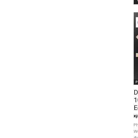
P
D
1
E
Kỹ
P
Wo
đơ