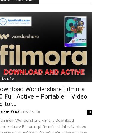
HẦN MỀM
ownload Wondershare Filmora
0 Full Active + Portable – Video
ditor...
 sư thiết kế
-
07/11/2020
0
hần mềm Wondershare Filmora Download
ndershare Filmora - phần mềm chỉnh sửa video
n giản và chuyên nghiệp. Với phần mềm này, bạn