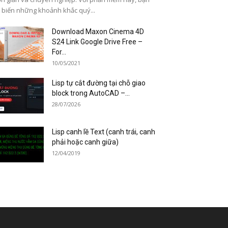
 biến những khoảnh khắc quý...
Download Maxon Cinema 4D
S24 Link Google Drive Free –
For...
10/05/2021
Lisp tự cắt đường tại chỗ giao
block trong AutoCAD –...
28/07/2026
Lisp canh lề Text (canh trái, canh
phải hoặc canh giữa)
12/04/2019