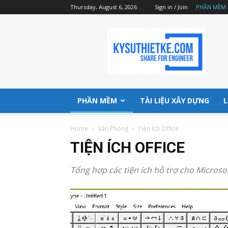
Thursday, August 6, 2026
Sign in / Join
PHẦN MỀM
Kysuthietke
|
Website
chia
sẻ
phần
mềm,
PHẦN MỀM
TÀI LIỆU XÂY DỰNG
L
tài
liệu
Home
Văn Phòng
Tiện Ích Office
đầy
đủ
TIỆN ÍCH OFFICE
nhất
Tổng hợp các tiện ích hỗ trợ cho Microsof