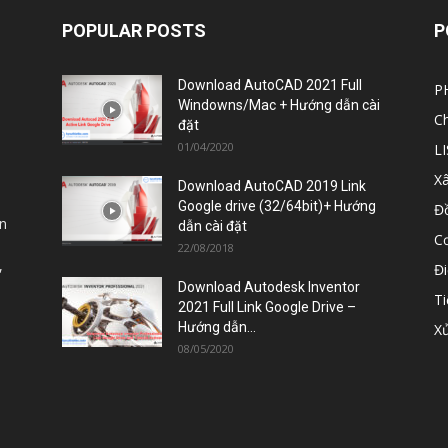
POPULAR POSTS
P
Download AutoCAD 2021 Full
n
P
Windowns/Mac + Hướng dẫn cài
C
đặt
,
01/04/2020
L
X
Download AutoCAD 2019 Link
Google drive (32/64bit)+ Hướng
Đ
dẫn cài đặt
Cơ
22/08/2018
Đ
Download Autodesk Inventor
Ti
2021 Full Link Google Drive –
Hướng dẫn...
X
08/05/2020
PHẦN MỀM
TÀI LIỆU XÂY DỰNG
LISP