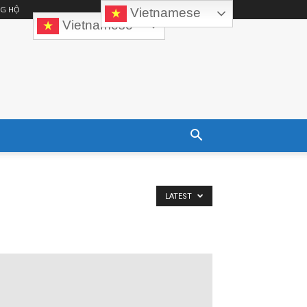
G HỘ
Vietnamese
Vietnamese
LATEST