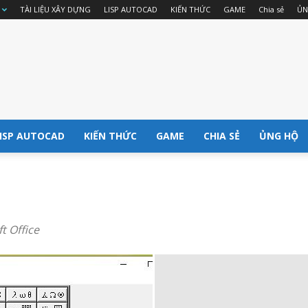
TÀI LIỆU XÂY DỰNG
LISP AUTOCAD
KIẾN THỨC
GAME
Chia sẻ
ỦN
ISP AUTOCAD
KIẾN THỨC
GAME
CHIA SẺ
ỦNG HỘ
t Office