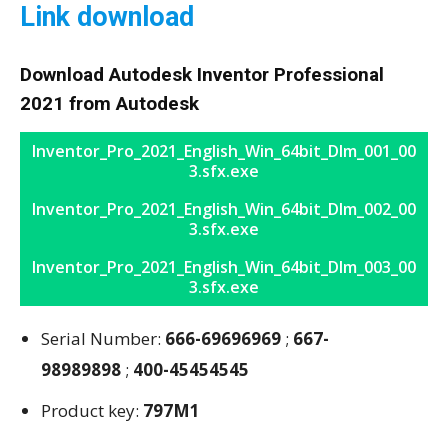
Link download
Download Autodesk Inventor Professional
2021 from Autodesk
Inventor_Pro_2021_English_Win_64bit_Dlm_001_00
3.sfx.exe
Inventor_Pro_2021_English_Win_64bit_Dlm_002_00
3.sfx.exe
Inventor_Pro_2021_English_Win_64bit_Dlm_003_00
3.sfx.exe
Serial Number:
666-69696969
;
667-
98989898
;
400-45454545
Product key:
797M1