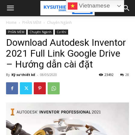
Vietnamese
Home
PHẦN MỀM
Chuyên Ngành
PHẦN MỀM
Chuyên Ngành
Cơ Khí
Download Autodesk Inventor
2021 Full Link Google Drive
– Hướng dẫn cài đặt
By
Kỹ sư thiết kế
-
08/05/2020
23492
28