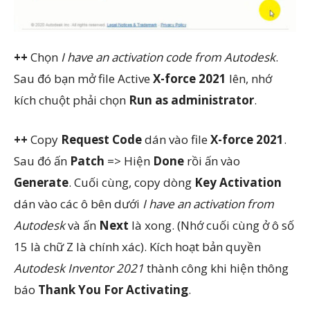
++
Chọn
I have an activation code from Autodesk
.
Sau đó bạn mở file Active
X-force 2021
lên, nhớ
kích chuột phải chọn
Run as administrator
.
++
Copy
Request Code
dán vào file
X-force 2021
.
Sau đó ấn
Patch
=> Hiện
Done
rồi ấn vào
Generate
. Cuối cùng, copy dòng
Key Activation
dán vào các ô bên dưới
I have an activation from
Autodesk
và ấn
Next
là xong. (Nhớ cuối cùng ở ô số
15 là chữ Z là chính xác). Kích hoạt bản quyền
Autodesk Inventor 2021
thành công khi hiện thông
báo
Thank You For Activating
.