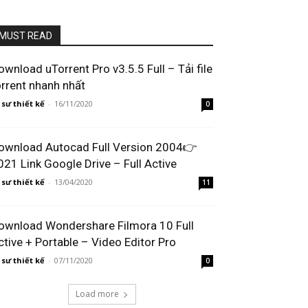
MUST READ
ownload uTorrent Pro v3.5.5 Full – Tải file
orrent nhanh nhất
 sư thiết kế
-
16/11/2020
0
ownload Autocad Full Version 2004👉
021 Link Google Drive – Full Active
 sư thiết kế
-
13/04/2020
11
ownload Wondershare Filmora 10 Full
ctive + Portable – Video Editor Pro
 sư thiết kế
-
07/11/2020
0
Load more