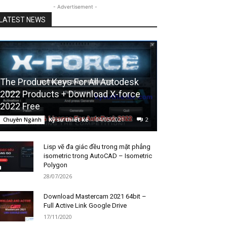
- Advertisement -
LATEST NEWS
The Product Keys For All Autodesk
2022 Products + Download X-force
2022 Free
Kỹ sư thiết kế
-
04/05/2021
2
Chuyên Ngành
Lisp vẽ đa giác đều trong mặt phẳng
isometric trong AutoCAD – Isometric
Polygon
28/07/2026
Download Mastercam 2021 64bit –
Full Active Link Google Drive
17/11/2020