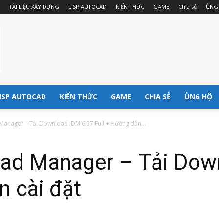
TÀI LIỆU XÂY DỰNG
LISP AUTOCAD
KIẾN THỨC
GAME
Chia sẻ
ỦNG
ISP AUTOCAD
KIẾN THỨC
GAME
CHIA SẺ
ỦNG HỘ
Manager – Tải Download IDM 6.37 Full + Hướng dẫn...
oad Manager – Tải Dow
n cài đặt