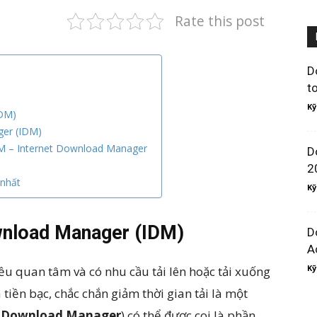
Rate this post
D
t
Kỹ
IDM)
ger (IDM)
DM – Internet Download Manager
D
2
 nhất
Kỹ
ownload Manager
(IDM)
D
A
Kỹ
u quan tâm và có nhu cầu tải lên hoặc tải xuống
là tiền bạc, chắc chắn giảm thời gian tải là một
t Download Manager
) có thể được coi là phần