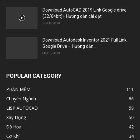
Google Drive – Hướng dẫn...
08/05/2020
POPULAR CATEGORY
PHẦN MỀM
111
Chuyên Ngành
66
LISP AUTOCAD
59
Xây Dựng
50
Đồ Họa
42
Cơ Khí
34
Điện
33
Tiện Ích
16
Xử Lý Ảnh
11