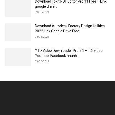
Download Foxit PDF Editor Pro 11 Free – Link
google drive...
09/06/2021
Download Autodesk Factory Design Utilities
2022 Link Google Drive Free
06/05/2021
YTD Video Downloader Pro 7.1 – Tải video
Youtube, Facebook nhanh...
09/05/2019
Website chia sẻ kiến thức công nghệ, tải phần mềm Link
Download Google Drive và hướng dẫn cài đặt chi tiết. Ngoài