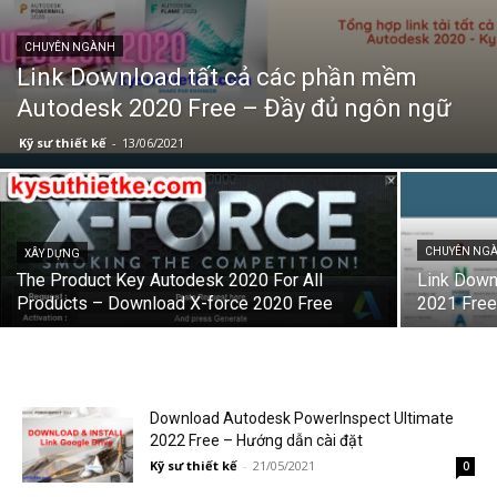
CHUYÊN NGÀNH
Link Download tất cả các phần mềm
Autodesk 2020 Free – Đầy đủ ngôn ngữ
Kỹ sư thiết kế
-
13/06/2021
CHUYÊN NG
XÂY DỰNG
The Product Key Autodesk 2020 For All
Link Down
Products – Download X-force 2020 Free
2021 Free
Download Autodesk PowerInspect Ultimate
2022 Free – Hướng dẫn cài đặt
Kỹ sư thiết kế
-
21/05/2021
0