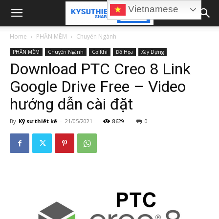
Vietnamese
Home
PHẦN MỀM
Chuyên Ngành
PHẦN MỀM
Chuyên Ngành
Cơ Khí
Đồ Họa
Xây Dựng
Download PTC Creo 8 Link
Google Drive Free – Video
hướng dẫn cài đặt
By
Kỹ sư thiết kế
-
21/05/2021
8629
0