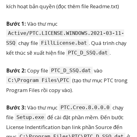
kích hoạt bản quyền (đọc thêm file Readme.txt)
Bước 1:
Vào thư mục
Active/PTC.LICENSE.WINDOWS.2021-03-11-
chạy file
. Quá trình chạy
SSQ
FillLicense.bat
kết thúc sẽ xuất hiện file
.
PTC_D_SSQ.dat
Bước 2:
Copy file
vào
PTC_D_SSQ.dat
(tạo thư mục PTC trong
C:\Program Files\PTC
Program Files rồi copy vào).
Bước 3:
Vào thư mục
chạy
PTC.Creo.8.0.0.0
file
để cài đặt phần mềm. Đến bước
Setup.exe
License Indentification bạn link phần Source đến
mục
ở
C:\Program Files\PTC\PTC_D_SSQ.dat