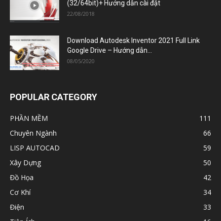
(32/64bit)+ Hướng dẫn cài đặt
22/08/2018
Download Autodesk Inventor 2021 Full Link
Google Drive – Hướng dẫn...
08/05/2020
POPULAR CATEGORY
PHẦN MỀM
111
Chuyên Ngành
66
LISP AUTOCAD
59
Xây Dựng
50
Đồ Họa
42
Cơ Khí
34
Điện
33