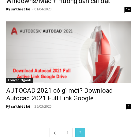
Windowns/Mac + Hướng dẫn cài đặt
Kỹ sư thiết kế
-
01/04/2020
14
Chuyên Ngành
AUTOCAD 2021 có gì mới? Download
Autocad 2021 Full Link Google...
Kỹ sư thiết kế
-
26/03/2020
4
1
2