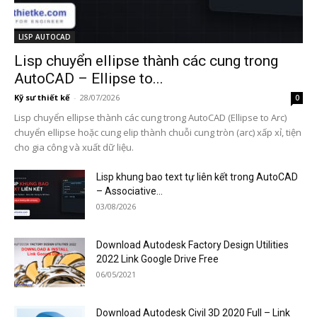
LISP AUTOCAD
Lisp chuyển ellipse thành các cung trong
AutoCAD – Ellipse to...
Kỹ sư thiết kế
-
28/07/2026
0
Lisp chuyển ellipse thành các cung trong AutoCAD (Ellipse to Arc)
chuyển ellipse hoặc cung elip thành chuỗi cung tròn (arc) xấp xỉ, tiện
cho gia công và xuất dữ liệu.
Lisp khung bao text tự liên kết trong AutoCAD
– Associative...
03/08/2026
Download Autodesk Factory Design Utilities
2022 Link Google Drive Free
06/05/2021
Download Autodesk Civil 3D 2020 Full – Link