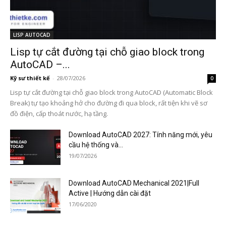
LISP AUTOCAD
Lisp tự cắt đường tại chỗ giao block trong
AutoCAD –...
Kỹ sư thiết kế
-
28/07/2026
0
Lisp tự cắt đường tại chỗ giao block trong AutoCAD (Automatic Block
Break) tự tạo khoảng hở cho đường đi qua block, rất tiện khi vẽ sơ
đồ điện, cấp thoát nước, hạ tầng.
Download AutoCAD 2027: Tính năng mới, yêu
cầu hệ thống và...
19/07/2026
Download AutoCAD Mechanical 2021|Full
Active | Hướng dẫn cài đặt
17/06/2020