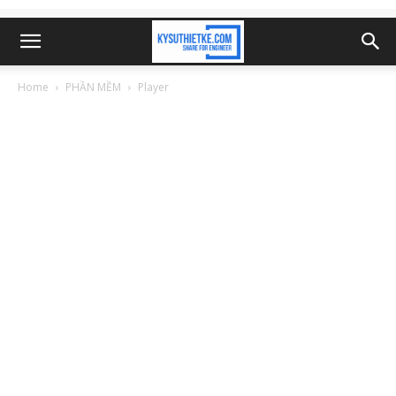
Home
PHẦN MỀM
Player