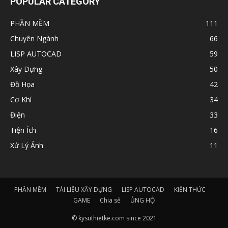
POPULAR CATEGORY
PHẦN MỀM
111
Chuyên Ngành
66
LISP AUTOCAD
59
Xây Dựng
50
Đồ Họa
42
Cơ Khí
34
Điện
33
Tiện Ích
16
Xử Lý Ảnh
11
PHẦN MỀM
TÀI LIỆU XÂY DỰNG
LISP AUTOCAD
KIẾN THỨC
GAME
Chia sẻ
ỦNG HỘ
© kysuthietke.com since 2021