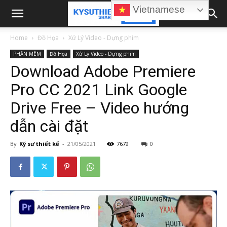
Vietnamese
Home
Đồ Họa
Xử Lý Video - Dựng phim
PHẦN MỀM
Đồ Họa
Xử Lý Video - Dựng phim
Download Adobe Premiere
Pro CC 2021 Link Google
Drive Free – Video hướng
dẫn cài đặt
By
Kỹ sư thiết kế
-
21/05/2021
7679
0