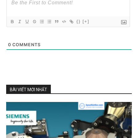
{}
[+]
0
COMMENTS
BÀI VIẾT MỚI NHẤT