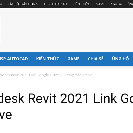
TÀI LIỆU XÂY DỰNG
LISP AUTOCAD
KIẾN THỨC
GAME
Chia sẻ
ỦN
ISP AUTOCAD
KIẾN THỨC
GAME
CHIA SẺ
ỦNG HỘ
desk Revit 2021 Link Google Drive + Hướng dẫn Active
esk Revit 2021 Link Go
ve