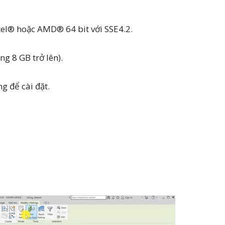
tel® hoặc AMD® 64 bit với SSE4.2.
g 8 GB trở lên).
g để cài đặt.