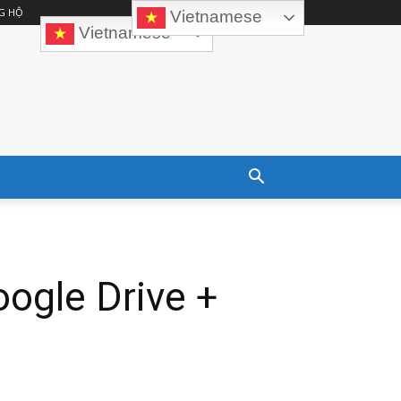
G HỘ
Vietnamese
Vietnamese
ogle Drive +