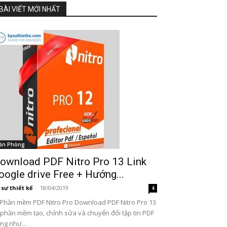
BÀI VIẾT MỚI NHẤT
ăn Phòng
ownload PDF Nitro Pro 13 Link
oogle drive Free + Hướng...
 sư thiết kế
-
18/04/2019
4
 Phần mềm PDF Nitro Pro Download PDF Nitro Pro 13
 phần mềm tạo, chỉnh sửa và chuyển đổi tập tin PDF
ng như...