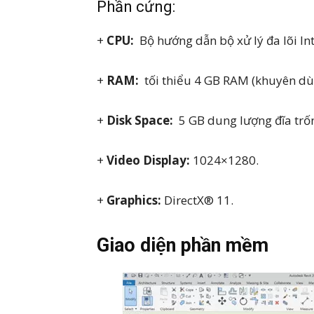
Phần cứng:
+
CPU:
Bộ hướng dẫn bộ xử lý đa lõi In
+
RAM:
tối thiểu 4 GB RAM (khuyên dùn
+
Disk Space:
5 GB dung lượng đĩa trốn
+
Video Display:
1024×1280.
+
Graphics:
DirectX® 11.
Giao diện phần mềm