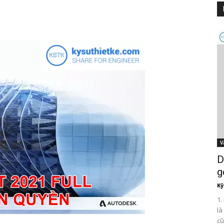
V
D
g
Kỹ
1.
là
cũ