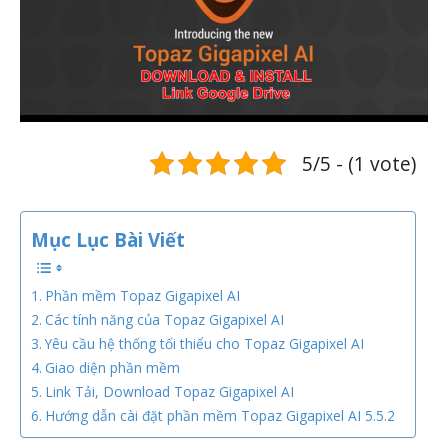
5/5 - (1 vote)
Mục Lục Bài Viết
Phần mềm Topaz Gigapixel AI
Các tính năng của Topaz Gigapixel AI
Yêu cầu hệ thống tối thiểu cho Topaz Gigapixel AI
Giao diện phần mềm
Link Tải, Download Topaz Gigapixel AI
Hướng dẫn cài đặt phần mềm Topaz Gigapixel AI 5.5.2