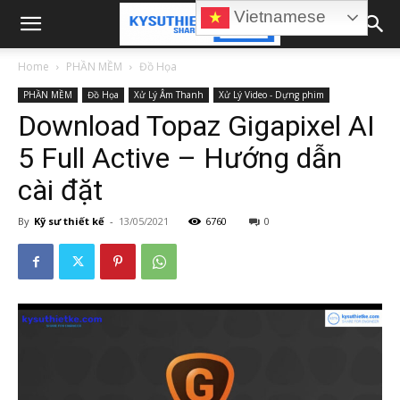
Vietnamese
Home
PHẦN MỀM
Đồ Họa
PHẦN MỀM
Đồ Họa
Xử Lý Âm Thanh
Xử Lý Video - Dựng phim
Download Topaz Gigapixel AI
5 Full Active – Hướng dẫn
cài đặt
By
Kỹ sư thiết kế
-
13/05/2021
6760
0