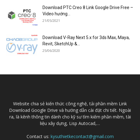
Download PTC Creo 8 Link Google Drive Free –
Video hướng...
21/05/2021
Download V-Ray Next 5.x for 3ds Max, Maya,
Revit, SketchUp &...
25/06/2020
Website chia sẻ kiến thức công nghệ, tải phần mềm Link
Download Google Drive và hướng dẫn cài đặt chi tiết. Ngoài
ra, là kênh thông tin dành cho kỹ sư tìm kiếm phần mềm, tài
liệu xây dựng, Lisp Autocad,…
Contact us:
kysuthietkecontact@gmail.com