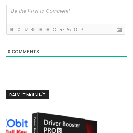
{}
[+]
0
COMMENTS
BÀI VIẾT MỚI NHẤT