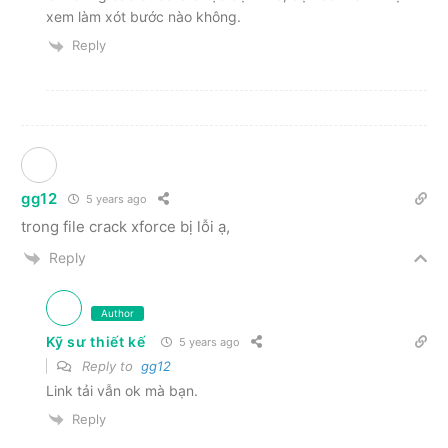
xem làm xót bước nào không.
Reply
gg12
5 years ago
trong file crack xforce bị lỗi ạ,
Reply
Author
Kỹ sư thiết kế
5 years ago
Reply to
gg12
Link tải vẫn ok mà bạn.
Reply