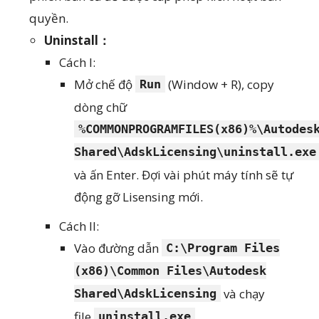
quyền.
Uninstall：
Cách I:
Mở chế độ
(Window + R), copy
Run
dòng chữ
%COMMONPROGRAMFILES(x86)%\Autodes
Shared\AdskLicensing\uninstall.exe
và ấn Enter. Đợi vài phút máy tính sẽ tự
động gỡ Lisensing mới.
Cách II:
Vào đường dẫn
C:\Program Files
(x86)\Common Files\Autodesk
và chạy
Shared\AdskLicensing
file
.
uninstall.exe