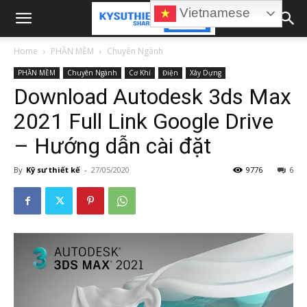
Vietnamese
Home
PHẦN MỀM
Chuyên Ngành
PHẦN MỀM
Chuyên Ngành
Cơ Khí
Điện
Xây Dựng
Download Autodesk 3ds Max
2021 Full Link Google Drive
– Hướng dẫn cài đặt
By
Kỹ sư thiết kế
-
27/05/2020
9776
6