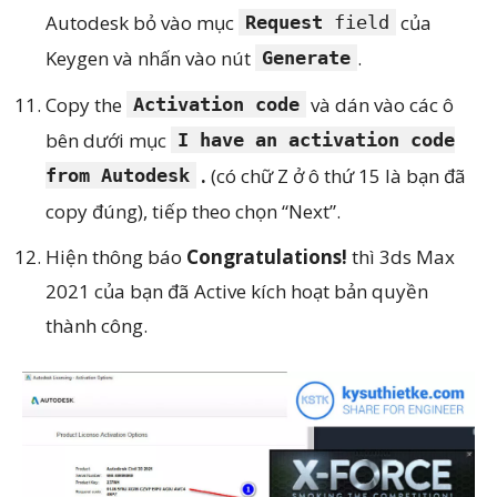
Autodesk bỏ vào mục
của
Request
field
Keygen và nhấn vào nút
.
Generate
Copy the
và dán vào các ô
Activation code
bên dưới mục
I have an activation code
.
(có chữ Z ở ô thứ 15 là bạn đã
from Autodes
k
copy đúng), tiếp theo chọn “Next”.
Hiện thông báo
Congratulations!
thì 3ds Max
2021 của bạn đã Active kích hoạt bản quyền
thành công.