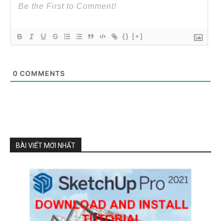
{}
[+]
0
COMMENTS
BÀI VIẾT MỚI NHẤT