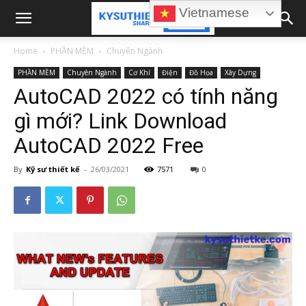
Vietnamese
Home
PHẦN MỀM
Chuyên Ngành
PHẦN MỀM
Chuyên Ngành
Cơ Khí
Điện
Đồ Họa
Xây Dựng
AutoCAD 2022 có tính năng
gì mới? Link Download
AutoCAD 2022 Free
By
Kỹ sư thiết kế
-
26/03/2021
7571
0