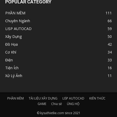
POPULAR CATEGORY
PHẦN MỀM
111
Chuyên Ngành
66
LISP AUTOCAD
59
Xây Dựng
50
Đồ Họa
42
Cơ Khí
34
Điện
33
Tiện Ích
16
Xử Lý Ảnh
11
PHẦN MỀM
TÀI LIỆU XÂY DỰNG
LISP AUTOCAD
KIẾN THỨC
GAME
Chia sẻ
ỦNG HỘ
© kysuthietke.com since 2021