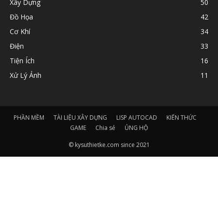
Xây Dựng
50
Đồ Họa
42
Cơ Khí
34
Điện
33
Tiện Ích
16
Xử Lý Ảnh
11
PHẦN MỀM
TÀI LIỆU XÂY DỰNG
LISP AUTOCAD
KIẾN THỨC
GAME
Chia sẻ
ỦNG HỘ
© kysuthietke.com since 2021