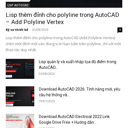
LISP AUTOCAD
Lisp thêm đỉnh cho polyline trong AutoCAD
– Add Polyline Vertex
Kỹ sư thiết kế
-
03/08/2026
0
Lisp thêm đỉnh cho polyline trong AutoCAD (Add Polyline Vertex)
chèn một đỉnh mới vào đúng vị trí bạn bấm trên polyline, chỉ với một
thao tác duy nhất.
Lisp quản lý và xuất nhập tọa độ điểm trong
AutoCAD...
03/08/2026
Download AutoCAD 2026: Tính năng mới, yêu
cầu hệ thống và...
19/07/2026
Download AutoCAD Electrical 2022 Link
Google Drive Free + Hướng dẫn...