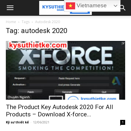
Vietnamese
Home
Tags
Autodesk 2020
Tag: autodesk 2020
Chuyên Ngành
The Product Key Autodesk 2020 For All
Products – Download X-force...
Kỹ sư thiết kế
-
12/06/2021
1