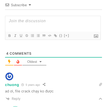
Subscribe
{}
[+]
4
COMMENTS
Oldest
chuong
5 years ago
ad ơi, file crack chạy ko được
Reply