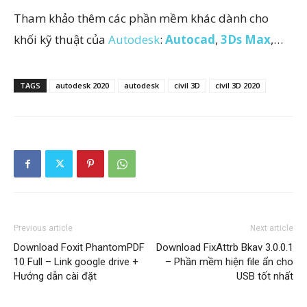
Tham khảo thêm các phần mềm khác dành cho
khối kỹ thuật của
Autodesk
:
Autocad
,
3Ds Ma
x
,…
TAGS
autodesk 2020
autodesk
civil 3D
civil 3D 2020
Previous article
Next article
Download Foxit PhantomPDF
Download FixAttrb Bkav 3.0.0.1
10 Full – Link google drive +
– Phần mềm hiện file ẩn cho
Hướng dẫn cài đặt
USB tốt nhất