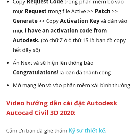
Copy
Request Code
trong phần mềm bỏ vào
mục
Request
trong file Active >>
Patch
>>
Generate
>> Copy
Activation Key
và dán vào
mục
I have an activation code from
Autodesk.
(có chữ Z ở ô thứ 15 là bạn đã copy
hết dãy số)
Ấn Next và sẽ hiện lên thông báo
Congratulations!
là bạn đã thành công.
Mở mạng lên và vào phần mềm xài bình thường.
Video hướng dẫn cài đặt Autodesk
Autocad Civil 3D 2020:
Cảm ơn bạn đã ghé thăm
Kỹ sư thiết kế.