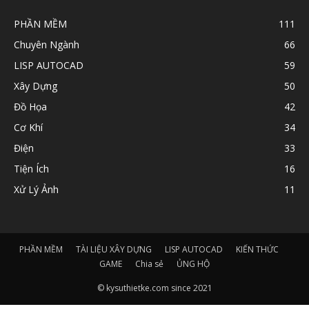
PHẦN MỀM
111
Chuyên Ngành
66
LISP AUTOCAD
59
Xây Dựng
50
Đồ Họa
42
Cơ Khí
34
Điện
33
Tiện Ích
16
Xử Lý Ảnh
11
PHẦN MỀM
TÀI LIỆU XÂY DỰNG
LISP AUTOCAD
KIẾN THỨC
GAME
Chia sẻ
ỦNG HỘ
© kysuthietke.com since 2021