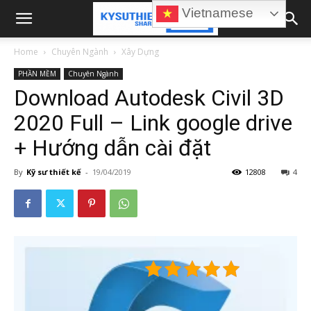
Vietnamese
Home
Chuyên Ngành
Xây Dựng
PHẦN MỀM
Chuyên Ngành
Download Autodesk Civil 3D
2020 Full – Link google drive
+ Hướng dẫn cài đặt
By
Kỹ sư thiết kế
-
19/04/2019
12808
4
5/5 -
(4
votes)