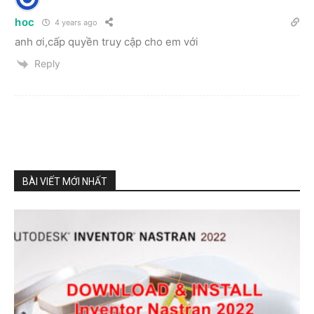
hoc
4 years ago
anh ơi,cấp quyền truy cập cho em với
Reply
BÀI VIẾT MỚI NHẤT