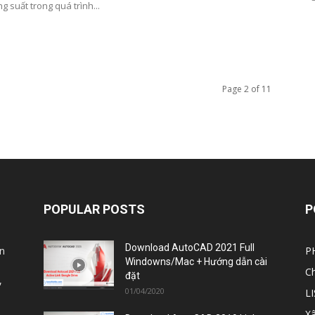
g suất trong quá trình...
Page 2 of 11
POPULAR POSTS
P
Download AutoCAD 2021 Full
n
P
Windowns/Mac + Hướng dẫn cài
C
đặt
,
01/04/2020
L
X