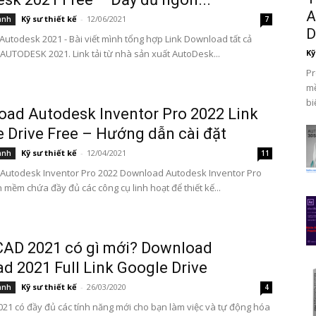
A
Kỹ sư thiết kế
-
12/06/2021
ành
7
D
utodesk 2021 - Bài viết mình tổng hợp Link Download tất cả
UTODESK 2021. Link tải từ nhà sản xuất AutoDesk...
Kỹ
Pr
mề
bi
ad Autodesk Inventor Pro 2022 Link
 Drive Free – Hướng dẫn cài đặt
Kỹ sư thiết kế
-
12/04/2021
ành
11
Autodesk Inventor Pro 2022 Download Autodesk Inventor Pro
 mềm chứa đầy đủ các công cụ linh hoạt để thiết kế...
AD 2021 có gì mới? Download
d 2021 Full Link Google Drive
Kỹ sư thiết kế
-
26/03/2020
ành
4
21 có đầy đủ các tính năng mới cho bạn làm việc và tự động hóa