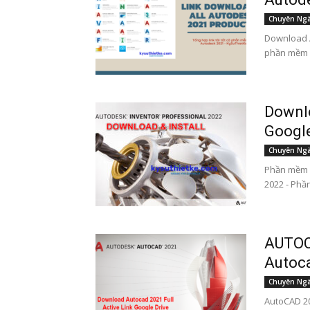
Chuyên Ng
Download A
phần mềm A
Downlo
Google
Chuyên Ng
Phần mềm 
2022 - Phần
AUTOC
Autoca
Chuyên Ng
AutoCAD 20