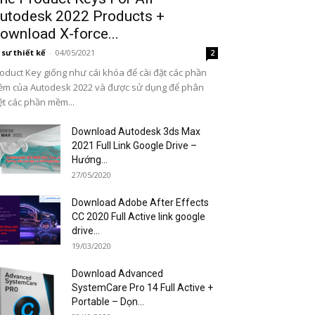
utodesk 2022 Products +
ownload X-force...
 sư thiết kế
-
04/05/2021
2
oduct Key giống như cái khóa để cài đặt các phần
m của Autodesk 2022 và được sử dụng để phân
ệt các phần mềm...
Download Autodesk 3ds Max
2021 Full Link Google Drive –
Hướng...
27/05/2020
Download Adobe After Effects
CC 2020 Full Active link google
drive...
19/03/2020
Download Advanced
SystemCare Pro 14 Full Active +
Portable – Dọn...