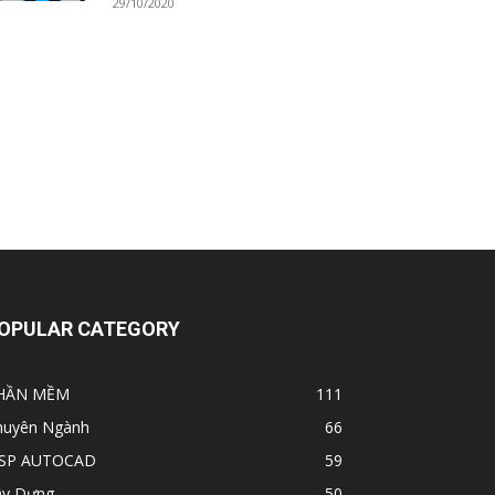
29/10/2020
OPULAR CATEGORY
HẦN MỀM
111
huyên Ngành
66
ISP AUTOCAD
59
ây Dựng
50