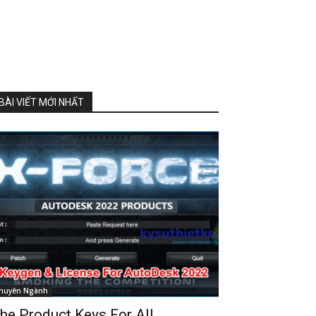
BÀI VIẾT MỚI NHẤT
huyên Ngành
he Product Keys For All