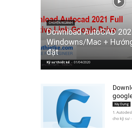
CHUYÊN NGÀNH
Download AutoCAD 2021
Windowns/Mac + Hướng
đặt
Kỹ sư thiết kế
-
01/04/2020
Downlo
google
Xây Dựng
1. Autodesk
cho kỹ sư -