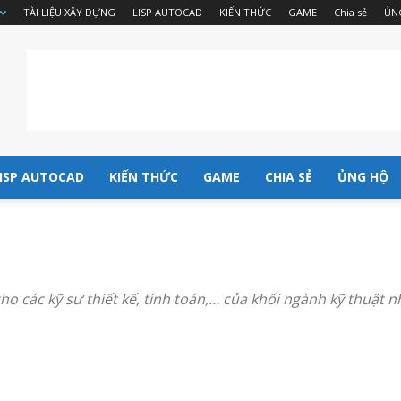
TÀI LIỆU XÂY DỰNG
LISP AUTOCAD
KIẾN THỨC
GAME
Chia sẻ
ỦN
ISP AUTOCAD
KIẾN THỨC
GAME
CHIA SẺ
ỦNG HỘ
các kỹ sư thiết kế, tính toán,… của khối ngành kỹ thuật n