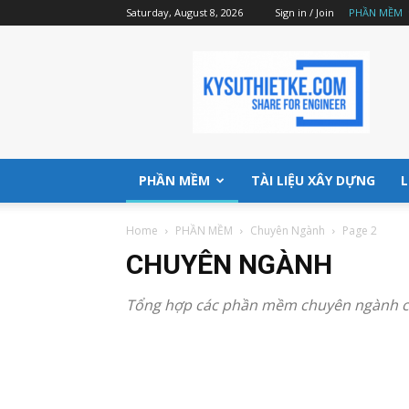
Saturday, August 8, 2026
Sign in / Join
PHẦN MỀM
Kysuthietke
|
Website
chia
sẻ
phần
mềm,
PHẦN MỀM
TÀI LIỆU XÂY DỰNG
L
tài
liệu
Home
PHẦN MỀM
Chuyên Ngành
Page 2
đầy
đủ
CHUYÊN NGÀNH
nhất
Tổng hợp các phần mềm chuyên ngành cho 