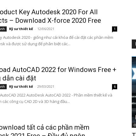
oduct Key Autodesk 2020 For All
ts – Download X-force 2020 Free
Kỹ sư thiết kế
-
12/06/2021
ành
1
y Autodesk 2020 - giống như cái khóa để cài đặt các phần mềm
sk và được sử dụng để phân biệt các...
oad AutoCAD 2022 for Windows Free +
dẫn cài đặt
Kỹ sư thiết kế
-
29/03/2021
ành
6
AutoCAD 2022 AutoDesk AutoCAD 2022 - Phần mềm thiết kế và
ồm các công cụ CAD 2D và 3D hàng đầu...
C
ownload tất cả các phần mềm
T
sk 2021 Free – Đầy đủ ngôn...