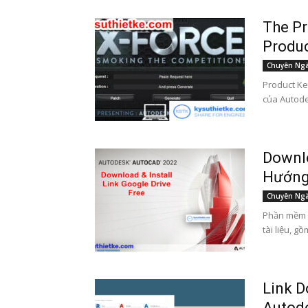
The Pr
Produc
Chuyên Ng
Product Ke
của Autode
Downl
Hướng 
Chuyên Ng
Phần mềm 
tài liệu, g
Link D
Autode