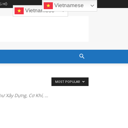
G HỘ
Vietnamese
Vietnamese
MOST POPULAR
hư Xây Dựng, Cơ Khí, …