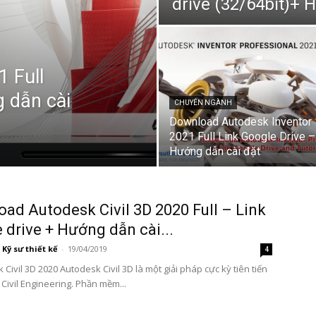
drive (32/64bit)+ 
 Full
 dẫn cài
CHUYÊN NGÀNH
Download Autodesk Inventor
2021 Full Link Google Drive –
Hướng dẫn cài đặt
ad Autodesk Civil 3D 2020 Full – Link
 drive + Hướng dẫn cài...
Kỹ sư thiết kế
-
19/04/2019
4
 Civil 3D 2020 Autodesk Civil 3D là một giải pháp cực kỳ tiên tiến
 Civil Engineering. Phần mềm...