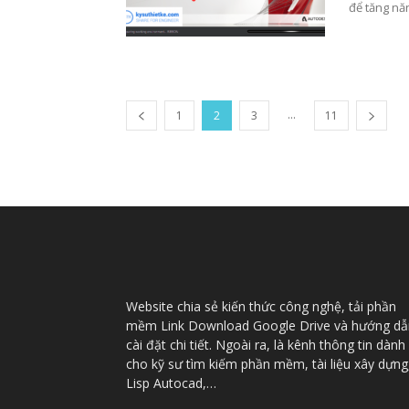
để tăng năn
...
1
2
3
11
Website chia sẻ kiến thức công nghệ, tải phần
mềm Link Download Google Drive và hướng dẫ
cài đặt chi tiết. Ngoài ra, là kênh thông tin dành
cho kỹ sư tìm kiếm phần mềm, tài liệu xây dựng
Lisp Autocad,…