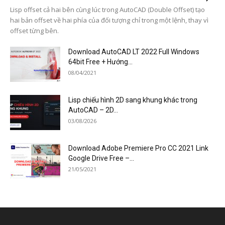
Lisp offset cả hai bên cùng lúc trong AutoCAD (Double Offset) tạo
hai bản offset về hai phía của đối tượng chỉ trong một lệnh, thay vì
offset từng bên.
Download AutoCAD LT 2022 Full Windows
64bit Free + Hướng...
08/04/2021
Lisp chiếu hình 2D sang khung khác trong
AutoCAD – 2D...
03/08/2026
Download Adobe Premiere Pro CC 2021 Link
Google Drive Free –...
21/05/2021