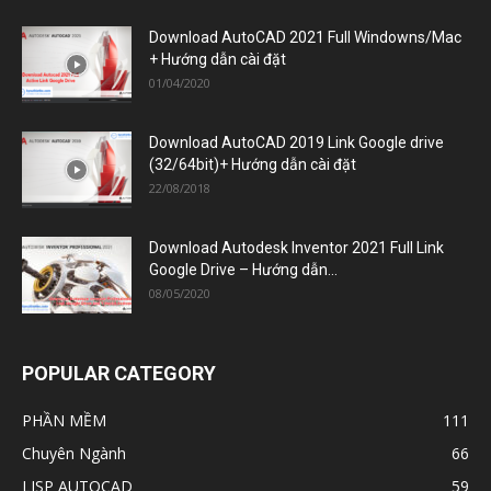
(32/64bit)+ Hướng dẫn cài đặt
22/08/2018
Download Autodesk Inventor 2021 Full Link
Google Drive – Hướng dẫn...
08/05/2020
POPULAR CATEGORY
PHẦN MỀM
111
Chuyên Ngành
66
LISP AUTOCAD
59
Xây Dựng
50
Đồ Họa
42
Cơ Khí
34
Điện
33