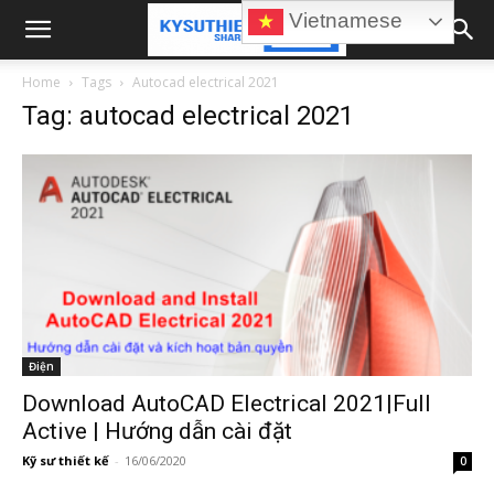
Vietnamese
Home
Tags
Autocad electrical 2021
Tag: autocad electrical 2021
Điện
Download AutoCAD Electrical 2021|Full
Active | Hướng dẫn cài đặt
Kỹ sư thiết kế
-
16/06/2020
0