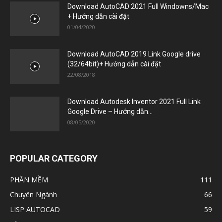
22/08/2018
Download Autodesk Inventor 2021 Full Link
Google Drive – Hướng dẫn...
08/05/2020
POPULAR CATEGORY
PHẦN MỀM
111
Chuyên Ngành
66
LISP AUTOCAD
59
Xây Dựng
50
Đồ Họa
42
Cơ Khí
34
Điện
33
Tiện Ích
16