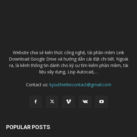
Website chia sẻ kiến thức công nghệ, tải phần mềm Link
Download Google Drive và hướng dẫn cài đặt chi tiết. Ngoài
ra, là kênh thông tin dành cho kỹ sư tìm kiếm phần mềm, tài
liệu xây dựng, Lisp Autocad,…
Contact us:
kysuthietkecontact@gmail.com
POPULAR POSTS
Download AutoCAD 2021 Full Windowns/Mac
+ Hướng dẫn cài đặt
01/04/2020
Download AutoCAD 2019 Link Google drive
(32/64bit)+ Hướng dẫn cài đặt