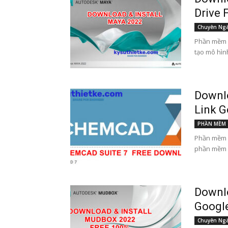
Drive 
Chuyên Ng
Phần mềm 
tạo mô hình
Downlo
Link G
PHẦN MỀM
Phần mềm 
phần mềm k
Downl
Google
Chuyên Ng