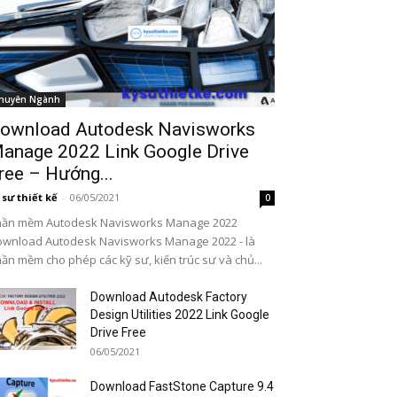
huyên Ngành
ownload Autodesk Navisworks
anage 2022 Link Google Drive
ree – Hướng...
 sư thiết kế
-
06/05/2021
0
hần mềm Autodesk Navisworks Manage 2022
wnload Autodesk Navisworks Manage 2022 - là
ần mềm cho phép các kỹ sư, kiến ​​trúc sư và chủ...
Download Autodesk Factory
Design Utilities 2022 Link Google
Drive Free
06/05/2021
Download FastStone Capture 9.4