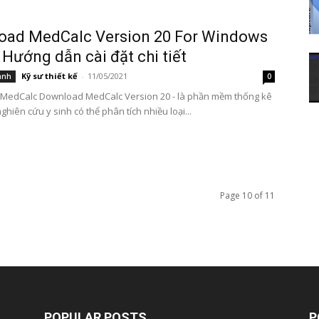
oad MedCalc Version 20 For Windows
 Hướng dẫn cài đặt chi tiết
Kỹ sư thiết kế
-
11/05/2021
ành
0
MedCalc Download MedCalc Version 20 - là phần mềm thống kê
hiên cứu y sinh có thể phân tích nhiều loại...
Page 10 of 11
POPULAR POSTS
P