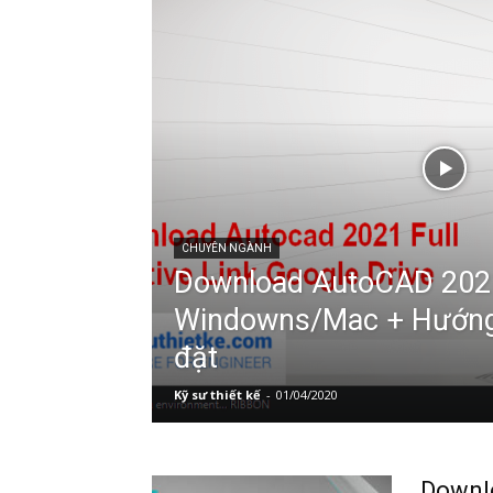
CHUYÊN NGÀNH
Download AutoCAD 2021
Windowns/Mac + Hướng
đặt
Kỹ sư thiết kế
-
01/04/2020
Downl