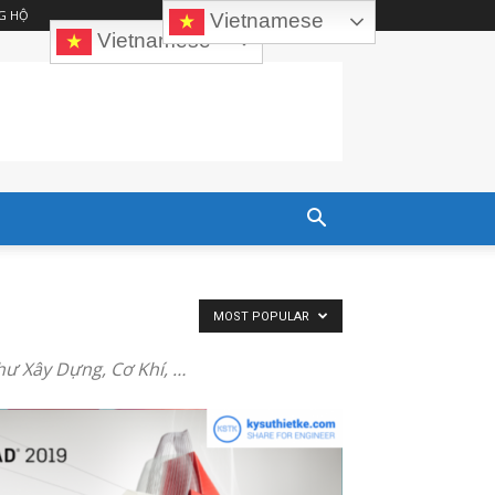
G HỘ
Vietnamese
Vietnamese
MOST POPULAR
hư Xây Dựng, Cơ Khí, …