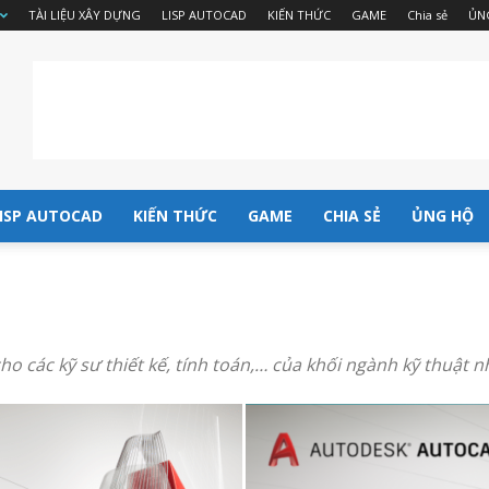
TÀI LIỆU XÂY DỰNG
LISP AUTOCAD
KIẾN THỨC
GAME
Chia sẻ
ỦN
ISP AUTOCAD
KIẾN THỨC
GAME
CHIA SẺ
ỦNG HỘ
các kỹ sư thiết kế, tính toán,… của khối ngành kỹ thuật n