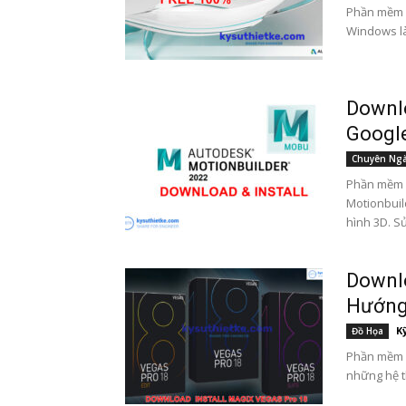
Phần mềm 
Windows là
Downlo
Google
Chuyên Ng
Phần mềm 
Motionbuil
hình 3D. S
Downl
Hướng 
K
Đồ Họa
Phần mềm 
những hệ th