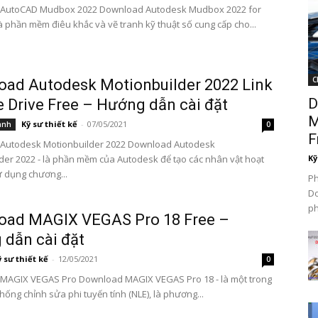
AutoCAD Mudbox 2022 Download Autodesk Mudbox 2022 for
 phần mềm điêu khắc và vẽ tranh kỹ thuật số cung cấp cho...
C
ad Autodesk Motionbuilder 2022 Link
D
 Drive Free – Hướng dẫn cài đặt
M
Kỹ sư thiết kế
-
07/05/2021
ành
0
F
Autodesk Motionbuilder 2022 Download Autodesk
der 2022 - là phần mềm của Autodesk để tạo các nhân vật hoạt
Kỹ
ử dụng chương...
P
Do
ph
oad MAGIX VEGAS Pro 18 Free –
dẫn cài đặt
ỹ sư thiết kế
-
12/05/2021
0
MAGIX VEGAS Pro Download MAGIX VEGAS Pro 18 - là một trong
ống chỉnh sửa phi tuyến tính (NLE), là phương...