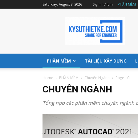
Saturday, August 8, 2026
Sign in / Join
PHẦN MỀM
Kysuthietke
|
Website
chia
sẻ
phần
mềm,
PHẦN MỀM
TÀI LIỆU XÂY DỰNG
L
tài
liệu
Home
PHẦN MỀM
Chuyên Ngành
Page 10
đầy
đủ
CHUYÊN NGÀNH
nhất
Tổng hợp các phần mềm chuyên ngành cho 