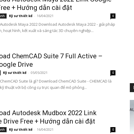
Free + Hướng dẫn cài đặt
Kỹ sư thiết kế
-
16/04/2021
ành
0
Autodesk Maya 2022 Download Autodesk Maya 2022 - giải pháp
, hoạt hình, kết xuất và sáng tác 3D chuyên nghiệp...
ad ChemCAD Suite 7 Full Active –
oogle Drive
Kỹ sư thiết kế
-
05/05/2021
0
ChemCAD Suite là gì? Download ChemCAD Suite - CHEMCAD là
ỹ thuật với bộ công cụ trực quan để mô phỏng...
oad Autodesk Mudbox 2022 Link
 Drive Free + Hướng dẫn cài đặt
Kỹ sư thiết kế
-
16/04/2021
ành
0