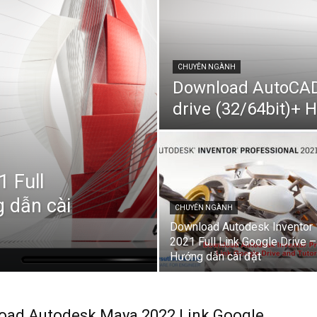
CHUYÊN NGÀNH
Download AutoCAD
drive (32/64bit)+ 
 Full
 dẫn cài
CHUYÊN NGÀNH
Download Autodesk Inventor
2021 Full Link Google Drive –
Hướng dẫn cài đặt
oad Autodesk Maya 2022 Link Google