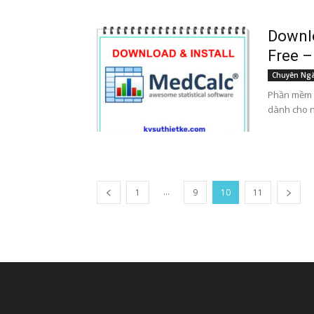
Downl
Free –
Chuyên Ng
Phần mềm 
dành cho ng
...
1
9
10
11