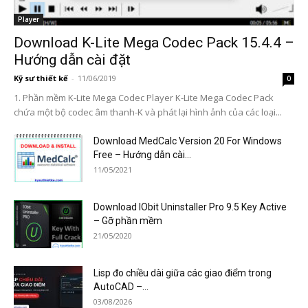
Player
Download K-Lite Mega Codec Pack 15.4.4 –
Hướng dẫn cài đặt
Kỹ sư thiết kế
-
11/06/2019
0
1. Phần mềm K-Lite Mega Codec Player K-Lite Mega Codec Pack
chứa một bộ codec âm thanh-K và phát lại hình ảnh của các loại...
Download MedCalc Version 20 For Windows
Free – Hướng dẫn cài...
11/05/2021
Download IObit Uninstaller Pro 9.5 Key Active
– Gỡ phần mềm
21/05/2020
Lisp đo chiều dài giữa các giao điểm trong
AutoCAD –...
03/08/2026