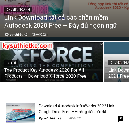
CHUYÊN NGÀNH
Link Download tất cả các phần mềm
Autodesk 2020 Free – Đầy đủ ngôn ngữ
Kỹ sư thiết kế
-
13/06/2021
CHUYÊN NG
CƠ KHÍ
The Product Key Autodesk 2020 For All
Link Down
Products – Download X-force 2020 Free
2021 Free
Download Autodesk InfraWorks 2022 Link
Google Drive Free – Hướng dẫn cài đặt
Kỹ sư thiết kế
-
06/05/2021
0