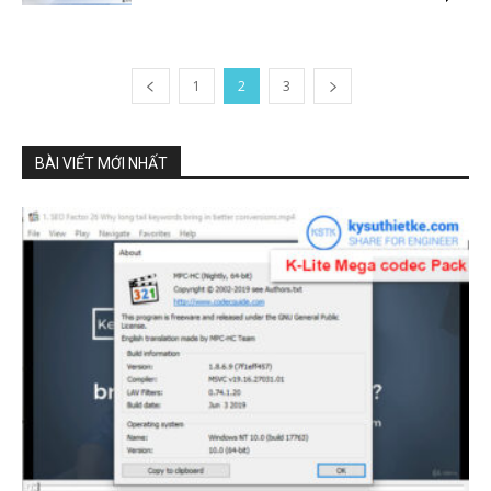
1
2
3
BÀI VIẾT MỚI NHẤT