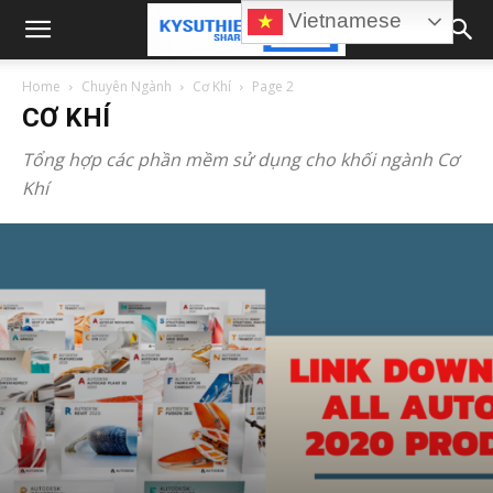
Vietnamese
Home
Chuyên Ngành
Cơ Khí
Page 2
CƠ KHÍ
Tổng hợp các phần mềm sử dụng cho khối ngành Cơ
Khí