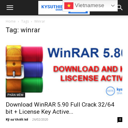
Vietnamese
Home
Tags
Winrar
Tag: winrar
PHẦN MỀM
Download WinRAR 5.90 Full Crack 32/64
bit + License Key Active...
Kỹ sư thiết kế
-
26/02/2020
0