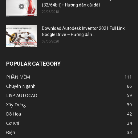
(32/64bit)+ Hướng dẫn cài đặt
22/08/2018
Download Autodesk Inventor 2021 Full Link
Google Drive – Hướng dẫn...
08/05/2020
POPULAR CATEGORY
PHẦN MỀM
111
Chuyên Ngành
66
LISP AUTOCAD
59
Xây Dựng
50
Đồ Họa
42
Cơ Khí
34
Điện
33