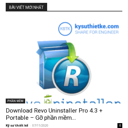
BÀI VIẾT MỚI NHẤT
PHẦN MỀM
Download Revo Uninstaller Pro 4.3 +
Portable – Gỡ phần mềm...
Kỹ sư thiết kế
-
07/11/2020
0