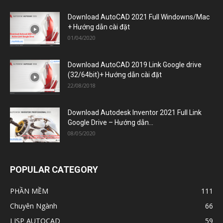
(32/64bit)+ Hướng dẫn cài đặt
22/08/2018
Download Autodesk Inventor 2021 Full Link
Google Drive – Hướng dẫn...
08/05/2020
POPULAR CATEGORY
PHẦN MỀM
111
Chuyên Ngành
66
LISP AUTOCAD
59
Xây Dựng
50
Đồ Họa
42
Cơ Khí
34
Điện
33