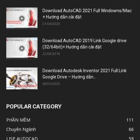
(32/64bit)+ Hướng dẫn cài đặt
22/08/2018
Download Autodesk Inventor 2021 Full Link
Google Drive – Hướng dẫn...
08/05/2020
POPULAR CATEGORY
PHẦN MỀM
111
Chuyên Ngành
66
LISP AUTOCAD
59
Xây Dựng
50
Đồ Họa
42
Cơ Khí
34
Điện
33