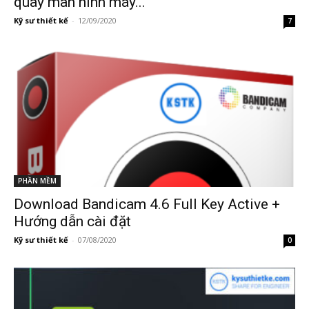
quay màn hình máy...
Kỹ sư thiết kế
-
12/09/2020
7
PHẦN MỀM
Download Bandicam 4.6 Full Key Active +
Hướng dẫn cài đặt
Kỹ sư thiết kế
-
07/08/2020
0