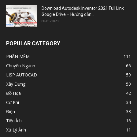
POPULAR CATEGORY
PHẦN MỀM
111
Chuyên Ngành
66
LISP AUTOCAD
59
Xây Dựng
50
Đồ Họa
42
Cơ Khí
34
Điện
33
Tiện Ích
16
Xử Lý Ảnh
11
PHẦN MỀM
TÀI LIỆU XÂY DỰNG
LISP AUTOCAD
KIẾN THỨC
GAME
Chia sẻ
ỦNG HỘ
© kysuthietke.com since 2021