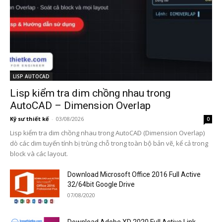
LISP AUTOCAD
Lisp kiểm tra dim chồng nhau trong
AutoCAD – Dimension Overlap
Kỹ sư thiết kế
-
03/08/2026
0
Lisp kiểm tra dim chồng nhau trong AutoCAD (Dimension Overlap)
dò các dim tuyến tính bị trùng chỗ trong toàn bộ bản vẽ, kể cả trong
block và các layout.
Download Microsoft Office 2016 Full Active
32/64bit Google Drive
07/08/2020
Download Adobe XD 2020 Full Active Link