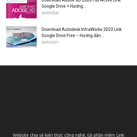
Google Drive + Hướng...
20/03/2020
Download Autodesk InfraWorks 2022 Link
Google Drive Free – Hướng dẫn...
06/05/2021
Website chia sẻ kiến thức công nghệ, tải phần mềm Link
Download Google Drive và hướng dẫn cài đặt chi tiết. Ngoài
ra, là kênh thông tin dành cho kỹ sư tìm kiếm phần mềm, tài
liệu xây dựng, Lisp Autocad,…
Contact us:
kysuthietkecontact@gmail.com