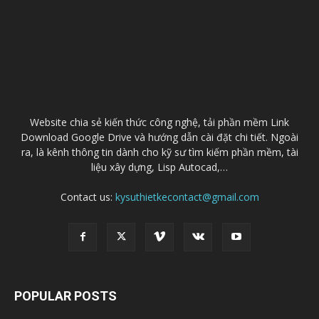
Website chia sẻ kiến thức công nghệ, tải phần mềm Link
Download Google Drive và hướng dẫn cài đặt chi tiết. Ngoài
ra, là kênh thông tin dành cho kỹ sư tìm kiếm phần mềm, tài
liệu xây dựng, Lisp Autocad,…
Contact us:
kysuthietkecontact@gmail.com
POPULAR POSTS
Download AutoCAD 2021 Full Windowns/Mac
+ Hướng dẫn cài đặt
01/04/2020
Download AutoCAD 2019 Link Google drive
(32/64bit)+ Hướng dẫn cài đặt