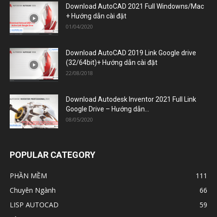
22/08/2018
Download Autodesk Inventor 2021 Full Link
Google Drive – Hướng dẫn...
08/05/2020
POPULAR CATEGORY
PHẦN MỀM
111
Chuyên Ngành
66
LISP AUTOCAD
59
Xây Dựng
50
Đồ Họa
42
Cơ Khí
34
Điện
33
Tiện Ích
16