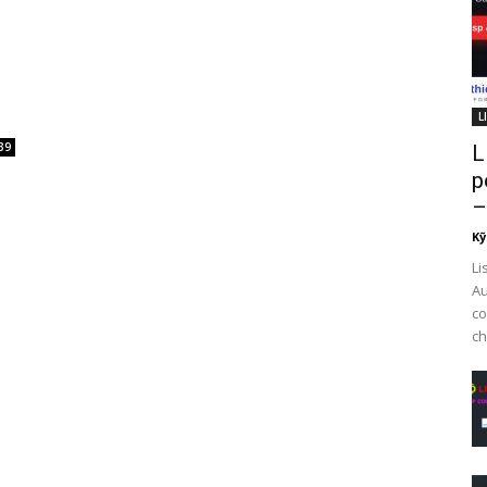
L
39
L
p
–
Kỹ
Li
Au
co
ch