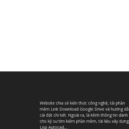
Website chia sẻ kiến thức công nghệ, tải phần
mềm Link Download Google Drive và hướng dẫ
cài đặt chi tiết. Ngoài ra, là kênh thông tin dành
cho kỹ sư tìm kiếm phần mềm, tài liệu xây dựng
Lisp Autocad,…