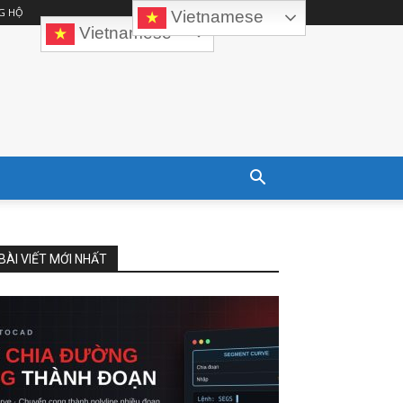
G HỘ
Vietnamese
Vietnamese
BÀI VIẾT MỚI NHẤT