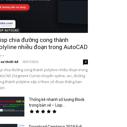
ISP AUTOCAD
isp chia đường cong thành
olyline nhiều đoạn trong AutoCAD
...
 sư thiết kế
-
28/07/2026
0
sp chia đường cong thành polyline nhiều đoạn trong
toCAD (Segment Curve) chuyển spline, arc, đường
ng thành polyline xấp xỉ theo số đoạn thẳng bạn
ọn.
Thống kê nhanh số lượng Block
trong bản vẽ – Lisp...
Download Camtasia 2019 Full