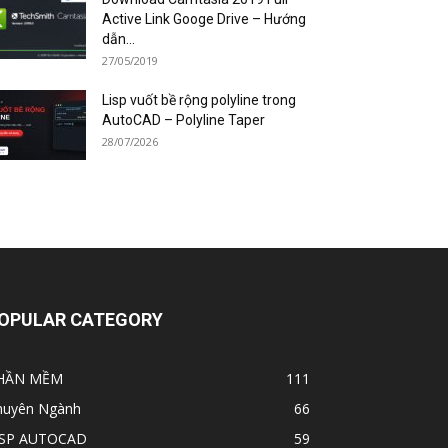
Active Link Googe Drive – Hướng
dẫn...
27/05/2019
Lisp vuốt bề rộng polyline trong
AutoCAD – Polyline Taper
28/07/2026
OPULAR CATEGORY
HẦN MỀM
111
huyên Ngành
66
ISP AUTOCAD
59