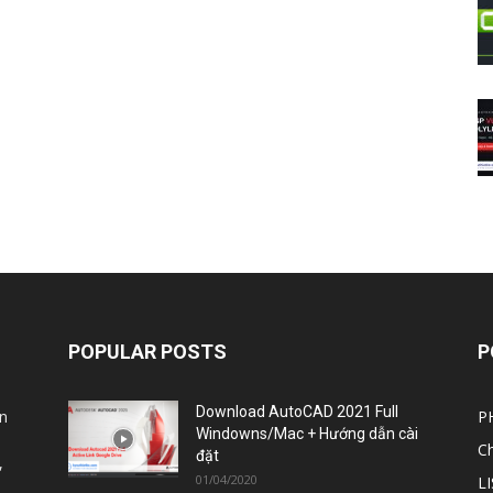
POPULAR POSTS
P
Download AutoCAD 2021 Full
n
P
Windowns/Mac + Hướng dẫn cài
C
đặt
,
01/04/2020
L