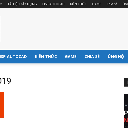
TÀI LIỆU XÂY DỰNG
LISP AUTOCAD
KIẾN THỨC
GAME
Chia sẻ
ỦN
ISP AUTOCAD
KIẾN THỨC
GAME
CHIA SẺ
ỦNG HỘ
019