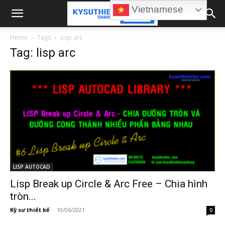
Vietnamese
Home
Tags
Lisp arc
Tag: lisp arc
LISP AUTOCAD
Lisp Break up Circle & Arc Free – Chia hình
tròn...
Kỹ sư thiết kế
-
10/06/2021
0