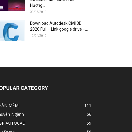
Hướng...
09/06/2019
Download Autodesk Civil 3D
2020 Full – Link google drive +...
19/04/2019
OPULAR CATEGORY
HẦN MỀM
111
huyên Ngành
66
ISP AUTOCAD
59
ây Dựng
50