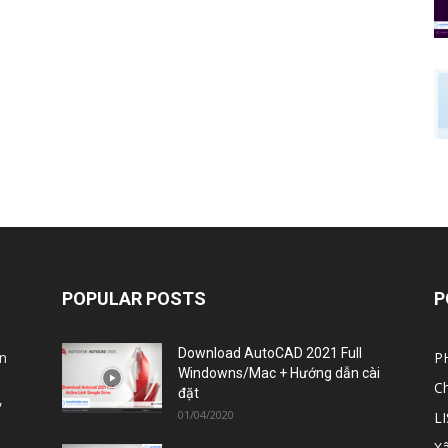
POPULAR POSTS
P
Download AutoCAD 2021 Full
n
P
Windowns/Mac + Hướng dẫn cài
C
đặt
,
01/04/2020
L
X