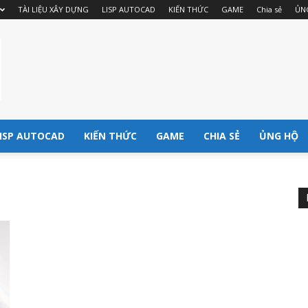
TÀI LIỆU XÂY DỰNG
LISP AUTOCAD
KIẾN THỨC
GAME
Chia sẻ
ỦN
ISP AUTOCAD
KIẾN THỨC
GAME
CHIA SẺ
ỦNG HỘ