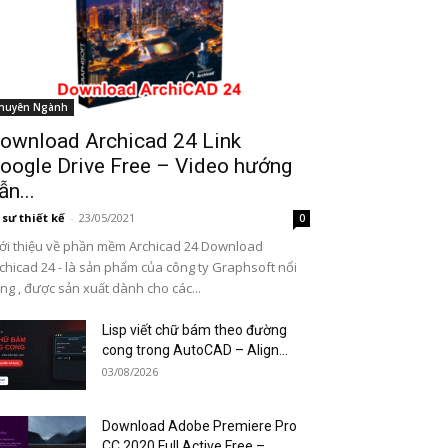
huyên Ngành
ownload Archicad 24 Link
oogle Drive Free – Video hướng
ẫn...
 sư thiết kế
-
23/05/2021
0
ới thiệu về phần mềm Archicad 24 Download
chicad 24 - là sản phẩm của công ty Graphsoft nổi
ếng , được sản xuất dành cho các...
Lisp viết chữ bám theo đường
cong trong AutoCAD – Align...
03/08/2026
Download Adobe Premiere Pro
CC 2020 Full Active Free –