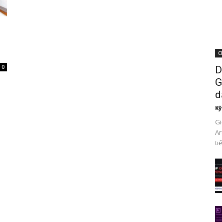
C
0
D
G
d
Kỹ
Gi
Ar
ti