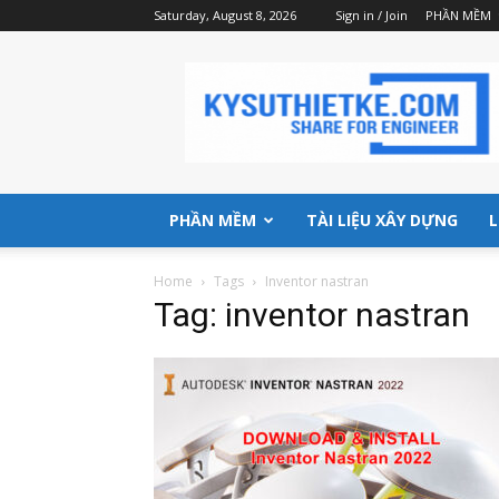
Saturday, August 8, 2026
Sign in / Join
PHẦN MỀM
Kysuthietke
|
Website
chia
sẻ
phần
mềm,
PHẦN MỀM
TÀI LIỆU XÂY DỰNG
L
tài
liệu
Home
Tags
Inventor nastran
đầy
Tag: inventor nastran
đủ
nhất