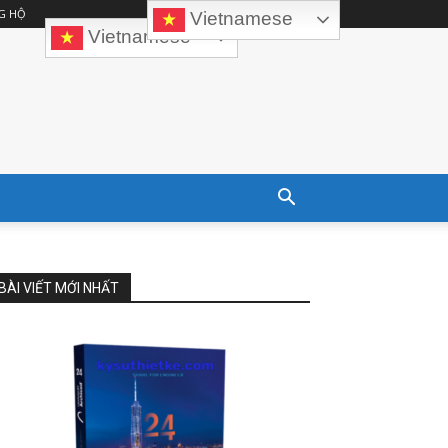
G HỘ
Vietnamese
Vietnamese
BÀI VIẾT MỚI NHẤT