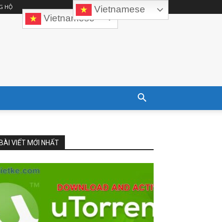
G HỘ
Vietnamese
Vietnamese
BÀI VIẾT MỚI NHẤT