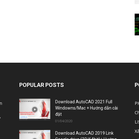
POPULAR POSTS
P
Download AutoCAD 2021 Full
n
P
Windowns/Mac + Hướng dẫn cài
C
đặt
,
01/04/2020
L
X
Download AutoCAD 2019 Link