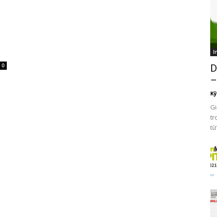
I
0
D
–
Kỹ
Gi
tr
từ