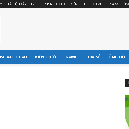
TÀI LIỆU XÂY DỰNG
LISP AUTOCAD
KIẾN THỨC
GAME
Chia sẻ
ỦN
ISP AUTOCAD
KIẾN THỨC
GAME
CHIA SẺ
ỦNG HỘ