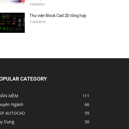
13/04/2021
Thư viện Block Cad 2D tổng hợp
11/04/2019
OPULAR CATEGORY
HẦN MỀM
111
huyên Ngành
66
ISP AUTOCAD
59
ây Dựng
50