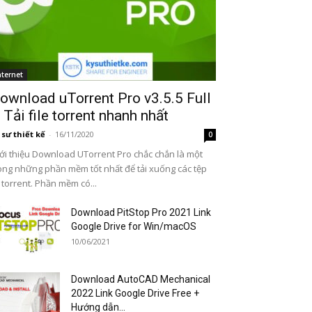
nternet
ownload uTorrent Pro v3.5.5 Full
 Tải file torrent nhanh nhất
 sư thiết kế
-
16/11/2020
0
ới thiệu Download UTorrent Pro chắc chắn là một
ong những phần mềm tốt nhất để tải xuống các tệp
 torrent. Phần mềm có...
Download PitStop Pro 2021 Link
Google Drive for Win/macOS
10/06/2021
Download AutoCAD Mechanical
2022 Link Google Drive Free +
Hướng dẫn...