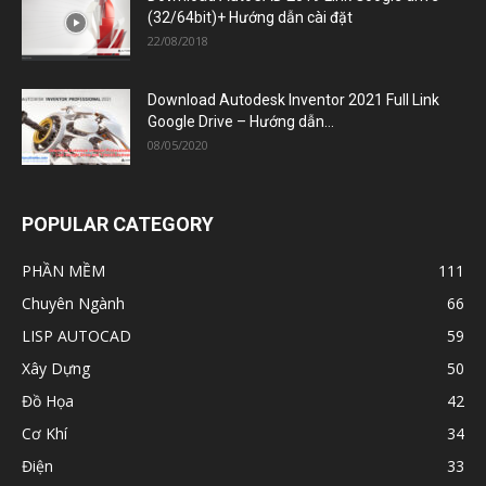
(32/64bit)+ Hướng dẫn cài đặt
22/08/2018
Download Autodesk Inventor 2021 Full Link
Google Drive – Hướng dẫn...
08/05/2020
POPULAR CATEGORY
PHẦN MỀM
111
Chuyên Ngành
66
LISP AUTOCAD
59
Xây Dựng
50
Đồ Họa
42
Cơ Khí
34
Điện
33